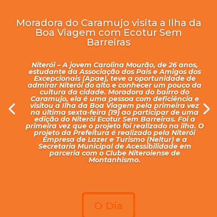
Moradora do Caramujo visita a Ilha da
Boa Viagem com Ecotur Sem
Barreiras
Niterói – A jovem Carolina Mourão, de 26 anos,
estudante da Associação dos Pais e Amigos dos
Excepcionais (Apae), teve a oportunidade de
admirar Niterói do alto e conhecer um pouco da
cultura da cidade. Moradora do bairro do
Caramujo, ela é uma pessoa com deficiência e
visitou a Ilha da Boa Viagem pela primeira vez
na última sexta-feira (19) ao participar de uma
edição do Niterói Ecotur Sem Barreiras. Foi a
primeira vez que o projeto foi realizado na ilha. O
projeto da Prefeitura é realizado pela Niterói
Empresa de Lazer e Turismo (Neltur) e a
Secretaria Municipal de Acessibilidade em
parceria com o Clube Niteroiense de
Montanhismo.
O Dia